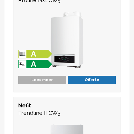
Proline Nxt CW5
Lees meer
Offerte
Nefit
Trendline II CW5