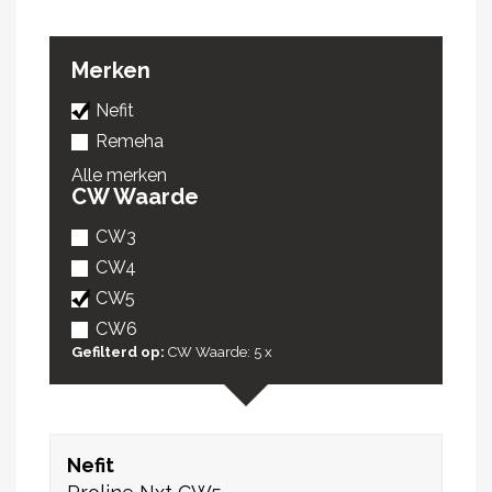
Merken
Nefit
Remeha
Alle merken
CW Waarde
CW3
CW4
CW5
CW6
Gefilterd op:
CW Waarde: 5
x
Nefit