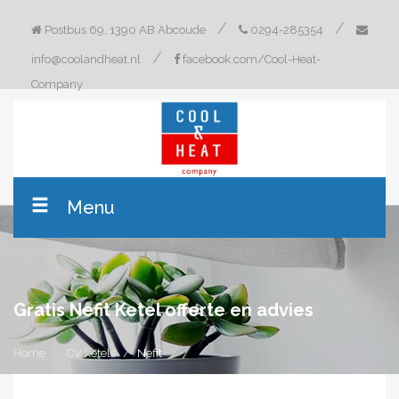
/
/
Postbus 69, 1390 AB Abcoude
0294-285354
/
info@coolandheat.nl
facebook.com/Cool-Heat-
Company
Menu
Gratis Nefit Ketel offerte en advies
Home
CV ketels
Nefit