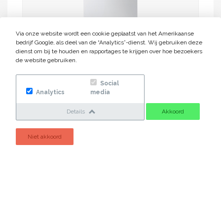
Via onze website wordt een cookie geplaatst van het Amerikaanse
bedrijf Google, als deel van de “Analytics”-dienst. Wij gebruiken deze
dienst om bij te houden en rapportages te krijgen over hoe bezoekers
de website gebruiken.
Social
Analytics
media
Lees meer
Offerte
Details
Akkoord
Niet akkoord
Cool & Heat Company
Cool & Heat Company is een totaalinstallateur die
staat voor veiligheid, kwaliteit alsmede het leveren
van een technisch hoogwaardig product, waarbij de