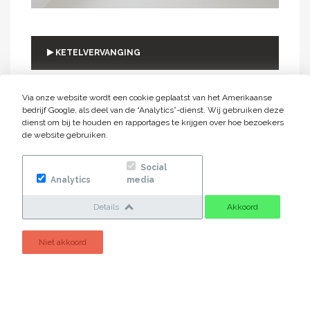
KETELVERVANGING
Via onze website wordt een cookie geplaatst van het Amerikaanse
RADIATOREN
bedrijf Google, als deel van de “Analytics”-dienst. Wij gebruiken deze
dienst om bij te houden en rapportages te krijgen over hoe bezoekers
de website gebruiken.
VLOERVERWARMING
Social
Analytics
media
Details
Akkoord
CV KETELS
Niet akkoord