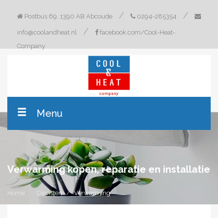
/
/
Postbus 69, 1390 AB Abcoude
0294-285354
/
info@coolandheat.nl
facebook.com/Cool-Heat-
Company
Menu
Verwarming kopen, reparatie en installatie
Home
Diensten
Verwarming