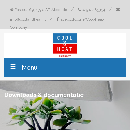
/
/
Postbus 69, 1390 AB Abcoude
0294-285354
/
info@coolandheat.nl
facebook.com/Cool-Heat-
Company
Menu
Downloads & documentatie