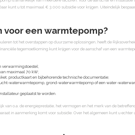
pomp is afhankelijk van meerdere factoren. Voor de aanschaf en installa
ar kunt u tot maximaal € 3.000 subsidie voor krijgen. Uiteindelijk bespaa
gen voor een warmtepomp?
imuleren tot het overstappen op duurzame oplossingen, heeft de Rijksoverhe
n financiële tegemoetkoming kunt krijgen voor de aanschaf van een warmt
 verwarmingstoestel;
 van maximaal 70 kW;
tiket, productkaart en bijbehorende technische documentatie;
een lucht-waterwarmtepomp, grond-waterwarmtepomp of een water-waterw
tallateur geplaatst te worden.
kelijk van o.a. de energieprestatie, het vermogen en het merk van de betref
araat in aanmerking komt voor subsidie. Over het algemeen kunt u echter