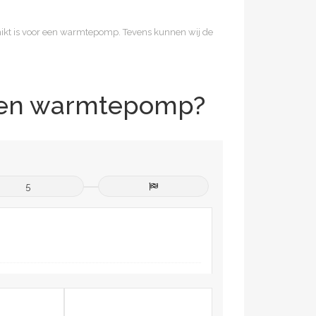
hikt is voor een warmtepomp. Tevens kunnen wij de
 een warmtepomp?
5