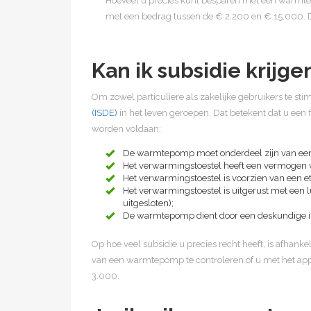
Hoeveel u precies kunt besparen met een warmte
met een bedrag tussen de € 2.200 en € 15.000. Da
Kan ik subsidie krij
Om zowel particuliere als zakelijke gebruikers te st
(ISDE)
in het leven geroepen. Dat betekent dat u ee
worden voldaan:
De warmtepomp moet onderdeel zijn van een
Het verwarmingstoestel heeft een vermogen
Het verwarmingstoestel is voorzien van een e
Het verwarmingstoestel is uitgerust met 
uitgesloten);
De warmtepomp dient door een deskundige ins
Op hoe veel subsidie u precies recht heeft, is afhan
van een warmtepomp te controleren of u met het app
3.000.