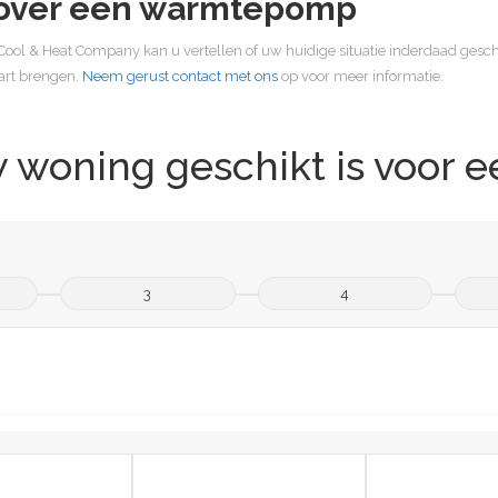
n over een warmtepomp
ol & Heat Company kan u vertellen of uw huidige situatie inderdaad gesc
art brengen.
Neem gerust contact met ons
op voor meer informatie.
w woning geschikt is voor
3
4