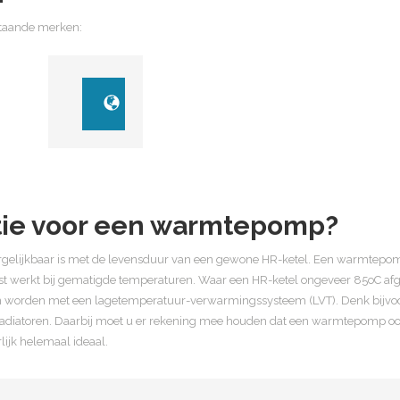
staande merken:
uatie voor een warmtepomp?
lijkbaar is met de levensduur van een gewone HR-ketel. Een warmtepomp is 
st werkt bij gematigde temperaturen. Waar een HR-ketel ongeveer 85oC af
an worden met een lagetemperatuur-verwarmingssysteem (LVT). Denk bijvoo
radiatoren. Daarbij moet u er rekening mee houden dat een warmtepomp oo
lijk helemaal ideaal.