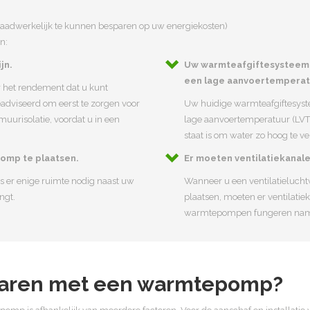
aadwerkelijk te kunnen besparen op uw energiekosten)
n:
jn.
Uw warmteafgiftesysteem 
een lage aanvoertemperat
r het rendement dat u kunt
eadviseerd om eerst te zorgen voor
Uw huidige warmteafgiftesyst
uurisolatie, voordat u in een
lage aanvoertemperatuur (LVT)
staat is om water zo hoog te 
omp te plaatsen.
Er moeten ventilatiekanale
 er enige ruimte nodig naast uw
Wanneer u een ventilatieluc
ngt.
plaatsen, moeten er ventilatie
warmtepompen fungeren nameli
paren met een warmtepomp?