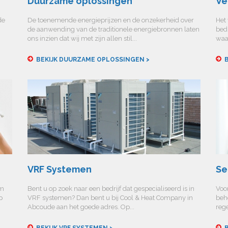
Duurzame oplossingen
Ve
de
De toenemende energieprijzen en de onzekerheid over
Het 
de aanwending van de traditionele energiebronnen laten
bedr
ons inzien dat wij met zijn allen stil...
waa
BEKIJK DUURZAME OPLOSSINGEN >
B
VRF Systemen
Se
am
Bent u op zoek naar een bedrijf dat gespecialiseerd is in
Voor
p
VRF systemen? Dan bent u bij Cool & Heat Company in
beh
Abcoude aan het goede adres. Op...
rege