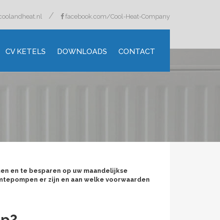
/
coolandheat.nl
facebook.com/Cool-Heat-Company
CV KETELS
DOWNLOADS
CONTACT
men en te besparen op uw maandelijkse
mtepompen er zijn en aan welke voorwaarden
mp?