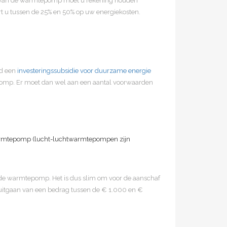
tie van de warmtepomp moet u rekening houden
rt u tussen de 25% en 50% op uw energiekosten.
id een
investeringssubsidie voor duurzame energie
epomp. Er moet dan wel aan een aantal voorwaarden
armtepomp (lucht-luchtwarmtepompen zijn
fende warmtepomp. Het is dus slim om voor de aanschaf
 uitgaan van een bedrag tussen de € 1.000 en €