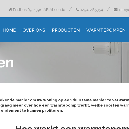
/
/
Postbus 69, 1390 AB Abcoude
0294-285354
info@
HOME
OVER ONS
PRODUCTEN
WARMTEPOMPEN
en
tstekende manier om uw woning op een duurzame manier te verwar
u graag meer over hoe een warmtepomp werkt, welke soorten war
rendement te kunnen profiteren.
Hoe werkt een warmtepo