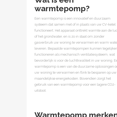
warmtepomp?
Een warmtepomp is een innovatief en duurzaam
systeem dat samen met of in plaats van uw CV-ketel
functioneert. Het apparaat onttrekt warmte aan de lu
of het grondwater, en is zo in staat om zonder
gasverbruik uw woning te verwarmen en warm wate
leveren. Bepaalde warmtepompen kunnen tegelijkert
functioneren als mechanisch ventilatiesysteem, wat
bevorderlijk is voor de luchtkwaliteit in uw woning. E
warmtepomp is een van de duurzame oplossingen 
uw woning te verwarmen en flink te besparen op uw
maandelijkse energiekosten. Bovendien zorgt het
gebruik van een warmtepomp voor een lagere CO2-
uitstoot.
Warmtepomp merke