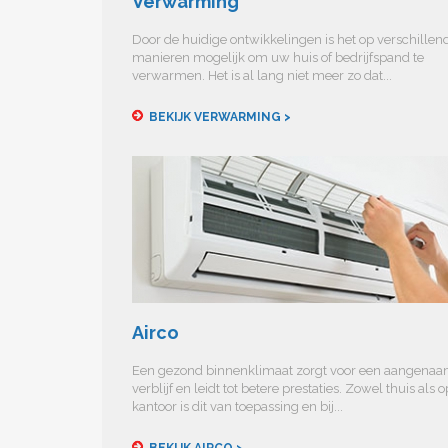
Verwarming
Door de huidige ontwikkelingen is het op verschillen
manieren mogelijk om uw huis of bedrijfspand te
verwarmen. Het is al lang niet meer zo dat...
BEKIJK VERWARMING >
Airco
Een gezond binnenklimaat zorgt voor een aangena
verblijf en leidt tot betere prestaties. Zowel thuis als o
kantoor is dit van toepassing en bij...