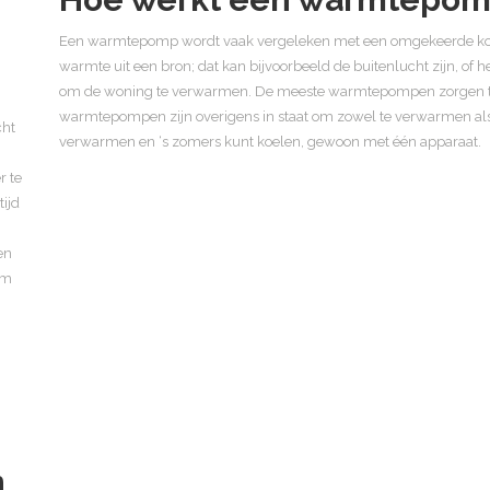
Een warmtepomp wordt vaak vergeleken met een omgekeerde koe
warmte uit een bron; dat kan bijvoorbeeld de buitenlucht zijn, of
om de woning te verwarmen. De meeste warmtepompen zorgen t
warmtepompen zijn overigens in staat om zowel te verwarmen als t
cht
verwarmen en ‘s zomers kunt koelen, gewoon met één apparaat.
r te
ijd
en
om
n